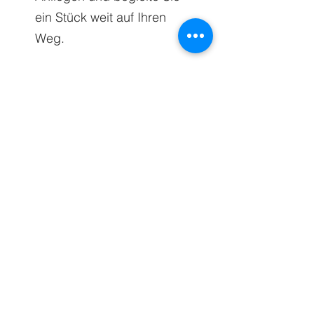
ein Stück weit auf Ihren
Weg.
Zurück
Psychologisch-Psychotherapeutische Praxis
Mag. Martina Willenpart
info@praxis-willenpart.at
0681 208 44 985
Praxisgemeinschaft SALUTE
Turracher Straße 24, 9560 Feldkirchen