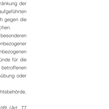
hränkung der
fgeführten
ch gegen die
ichen.
 besonderen
nenbezogener
nenbezogenen
ünde für die
 betroffenen
sübung oder
htsbehörde,
ßt (Art. 77