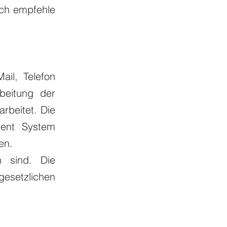
Ich empfehle
ail, Telefon
beitung der
rbeitet. Die
ment System
en.
h sind. Die
esetzlichen