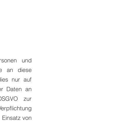
rsonen und
ie an diese
dies nur auf
er Daten an
b DSGVO zur
Verpflichtung
 Einsatz von